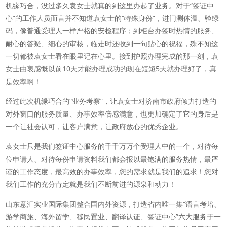
机缘巧合，没过多久袁女士就真的到这里办起了业务。对于“签证中
心”的工作人员而言并不知道袁女士的“特殊身份”，进门测体温、验绿
码，像普通受理人一样严格的安检程序；到柜台办签时热情的服务、
耐心的答疑、细心的审核，临走时还收到一句贴心的祝福，殊不知这
一切都被袁女士看在眼里记在心里。接到护照办理完成的那一刻，袁
女士由衷感慨以前10天才能办理成功的现在短短5天就办理好了，真
是效率啊！
经过此次机缘巧合的“业务考察”，让袁女士对济南市政府倾力打造的
对外窗口的服务质量、办事效率倍感满意，也更加确定了它的身后是
一个让社会认可，让客户满意，让政府放心的优秀企业。
袁女士只是我们签证中心服务的千千万万个受理人中的一个，对待每
位申请人、对待每份申请资料我们都会报以最饱满的服务热情，最严
谨的工作态度，最高效的办事效率，您的需求就是我们的追求！您对
我们工作的充分肯定就是我们不断前进的源泉和动力！
山东意汇实业国际集团整合国内外资源，打造省内唯一集“语言考培、
游学商旅、海外留学、移民置业、翻译认证、签证中心”六大服务于一