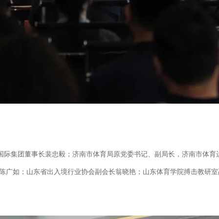
际集团董事长裴忠毅；济南市体育局原党委书记、副局长，济南市体育
陈广如；山东省出入境行业协会副会长翁晓艳；山东体育学院搏击教研室