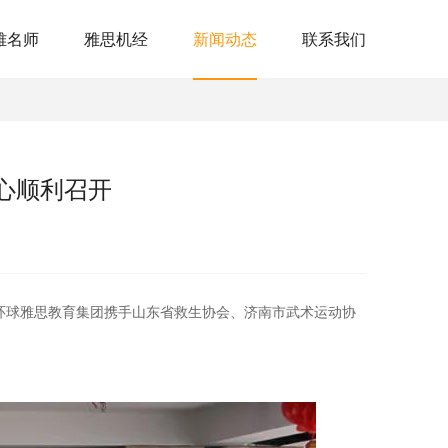
雅名师
雅思机经
新闻动态
联系我们
心顺利召开
环球雅思教育集团携手山东省救生协会、济南市武术运动协