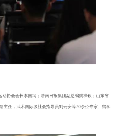
运动协会会长李国纲；济南日报集团副总编樊祥钦；山东省
副主任，武术国际级社会指导员刘云安等70余位专家、留学