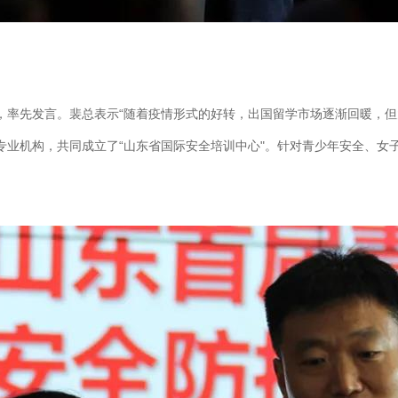
率先发言。裴总表示“随着疫情形式的好转，出国留学市场逐渐回暖，但
等专业机构，共同成立了“山东省国际安全培训中心"。针对青少年安全、